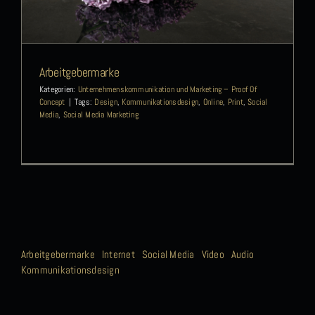
Arbeitgebermarke
Kategorien:
Unternehmenskommunikation und Marketing – Proof Of
Concept
|
Tags:
Design
,
Kommunikationsdesign
,
Online
,
Print
,
Social
Media
,
Social Media Marketing
Arbeitgebermarke
Internet
Social Media
Video
Audio
Kommunikationsdesign