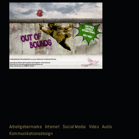
Arbeitgebermarke
Internet
Social Media
Video
Audio
Kommunikationsdesign