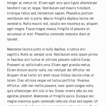
Integer ac metus mi. Etiam eget arcu quis ligula ullamcorper
hendrerit nec at neque. Vestibulum sed mauris tincidunt,
tristique tellus sed, fermentum sapien. Phasellus pretium
vestibulum est in porta. Mauris fringilla dapibus lectus vel
venenatis. Nulla mauris nisl, iaculis non maximus eu, aliquam
eget magna. Fusce magna massa, fringilla id posuere at,
accumsan ut erat. Phasellus commodo molestie diam at
laoreet.
Maecenas lacinia justo in nulla dapibus, a luctus orci
sagittis. Nulla ac semper urna. Vestibulum ante ipsum primis
in faucibus orci luctus et ultrices posuere cubilia Curae;
Praesent ac sollicitudin urna. Etiam eget gravida metus.
Etiam dictum auctor nulla, nec volutpat dui efficitur vel.
Aliquam vitae tortor sit amet lacus finibus lacinia vitae ut
lorem. Cras ultrices neque vel luctus porttitor. Vivamus
efficitur, nibh non mollis posuere, nunc quam congue nulla,
quis ullamcorper elit nisi in leo. Donec viverra odio eu nisi
egestas placerat. Maecenas ut fringilla purus. Quisque nec
magna maximus quam commodo vehicula vitae sed sapien. Ut