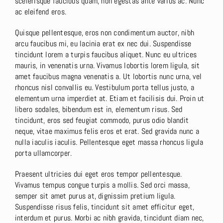
scelerisque faucibus quam, non egestas ante varius ac. Nunc
ac eleifend eros.
Quisque pellentesque, eros non condimentum auctor, nibh
arcu faucibus mi, eu lacinia erat ex nec dui. Suspendisse
tincidunt lorem a turpis faucibus aliquet. Nunc eu ultrices
mauris, in venenatis urna. Vivamus lobortis lorem ligula, sit
amet faucibus magna venenatis a. Ut lobortis nunc urna, vel
rhoncus nisl convallis eu. Vestibulum porta tellus justo, a
elementum urna imperdiet at. Etiam et facilisis dui. Proin ut
libero sodales, bibendum est in, elementum risus. Sed
tincidunt, eros sed feugiat commodo, purus odio blandit
neque, vitae maximus felis eros et erat. Sed gravida nunc a
nulla iaculis iaculis. Pellentesque eget massa rhoncus ligula
porta ullamcorper.
Praesent ultricies dui eget eros tempor pellentesque.
Vivamus tempus congue turpis a mollis. Sed orci massa,
semper sit amet purus at, dignissim pretium ligula.
Suspendisse risus felis, tincidunt sit amet efficitur eget,
interdum et purus. Morbi ac nibh gravida, tincidunt diam nec,