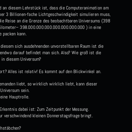
d an diesem Lehrstück ist, dass die Computeranimation am
ber 3 Billionen-fache Lichtgeschwindigkeit simulieren muss,
ie Reise an die Grenze des beobachtbaren Universums (398
 Kilometer– 398.000.000.000.000.000.000.000 ) in eine
e packen kann.
 diesem sich ausdehnenden unvorstellbaren Raum ist die
gendwo darauf befindet man sich. Also? Wie groß ist die
e in diesem Universum?
rt? Alles ist relativ! Es kommt auf den Blickwinkel an.
manden liebt, so wirklich wirklich liebt, kann dieser
Universum sein.
eine Hauptrolle.
 Erkentnis dabei ist: Zum Zeitpunkt der Messung.
r verschwindend kleinen Donnerstagsfrage bringt.
chstäbchen?