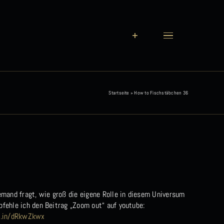
Startseite
»
How to Fischstäbchen 36
jemand fragt, wie groß die eigene Rolle in diesem Universum
pfehle ich den Beitrag „Zoom out“ auf youtube:
kd.in/dRkwZkwx