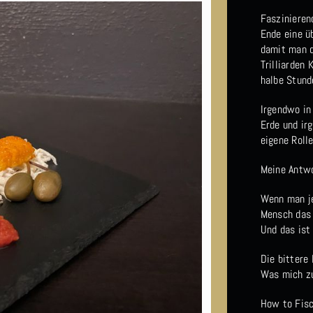
Faszinieren
Ende eine ü
damit man d
Trilliarden
halbe Stund
Irgendwo in
Erde und ir
eigene Roll
Meine Antwo
Wenn man je
Mensch das 
Und das ist 
Die bittere
Was mich zu
How to Fis