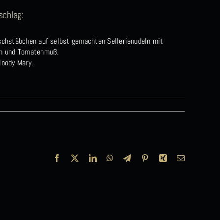
schlag:
schstäbchen auf selbst gemachten Sellerienudeln mit
ln und Tomatenmuß.
loody Mary.
Facebook
X
LinkedIn
WhatsApp
Telegram
Pinterest
Xing
E-
Mail