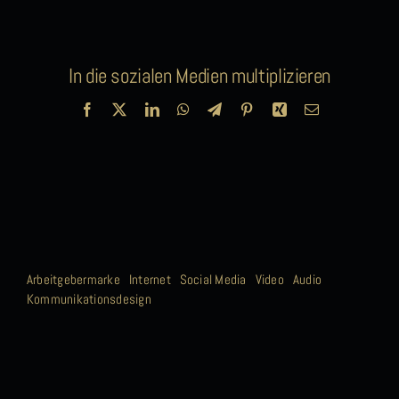
In die sozialen Medien multiplizieren
Facebook
X
LinkedIn
WhatsApp
Telegram
Pinterest
Xing
E-
Mail
Arbeitgebermarke
Internet
Social Media
Video
Audio
Kommunikationsdesign