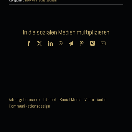
Kategorien:
How to Fischstäbchen?
In die sozialen Medien multiplizieren
Facebook
X
LinkedIn
WhatsApp
Telegram
Pinterest
Xing
E-
Mail
Arbeitgebermarke
Internet
Social Media
Video
Audio
Kommunikationsdesign