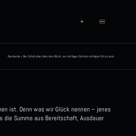
Startseite
»
Der Zufall oder über das Glück, zur richtigen Zeit am richtigen Ort zu sein
hen ist. Denn was wir Glück nennen – jenes
st es die Summe aus Bereitschaft, Ausdauer