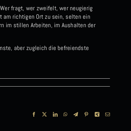
Wer fragt, wer zweifelt, wer neugierig
t am richtigen Ort zu sein, selten ein
n im stillen Arbeiten, im Aushalten der
emste, aber zugleich die befreiendste
Facebook
X
LinkedIn
WhatsApp
Telegram
Pinterest
Xing
E-
Mail