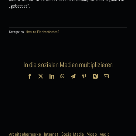
„gebettet“.
Kategorien:
How to Fischstäbchen?
In die sozialen Medien multiplizieren
Facebook
X
LinkedIn
WhatsApp
Telegram
Pinterest
Xing
E-
Mail
Arbeitgebermarke
Internet
Social Media
Video
Audio