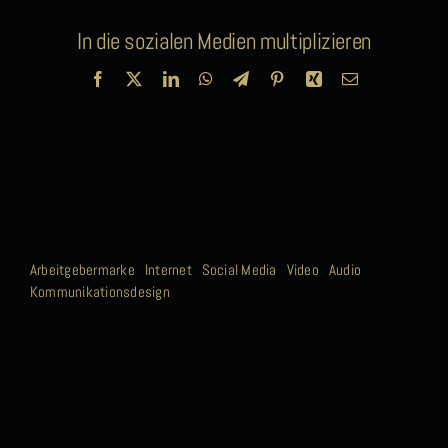
In die sozialen Medien multiplizieren
Facebook
X
LinkedIn
WhatsApp
Telegram
Pinterest
Xing
E-
Mail
Arbeitgebermarke
Internet
Social Media
Video
Audio
Kommunikationsdesign