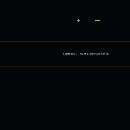
Startseite
»
How to Fischstäbchen 06