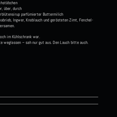
chstäbchen
er, über, durch
rblütensirup parfümierter Buttermilich
nabrieb, Ingwer, Knoblauch und gerösteten Zimt, Fenchel-
dersamen.
och im Kühlschrank war.
tte weglassen – sah nur gut aus. Den Lauch bitte auch.