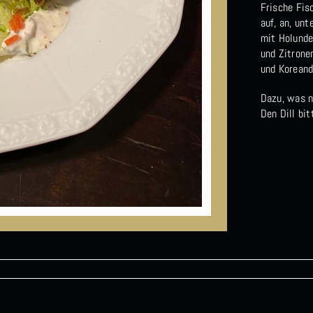
Frische Fis
auf, an, unt
mit Holunde
und Zitrone
und Korean
Dazu, was n
Den Dill bi