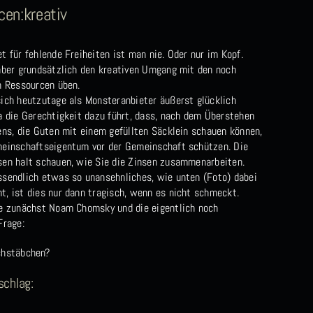
cen:kreativ
t für fehlende Freiheiten ist man nie. Oder nur im Kopf.
aber grundsätzlich den kreativen Umgang mit den noch
n Ressourcen üben.
ich heutzutage als Monsteranbieter äußerst glücklich
a die Gerechtigkeit dazu führt, dass, nach dem Überstehen
ens, die Guten mit einem gefüllten Säcklein schauen können,
einschaftseigentum vor der Gemeinschaft schützen. Die
en halt schauen, wie Sie die Zinsen zusammenarbeiten.
sendlich etwas so unansehnliches, wie unten (Foto) dabei
, ist dies nur dann tragisch, wenn es nicht schmeckt.
e zunächst Noam Chomsky und die eigentlich noch
Frage:
chstäbchen?
schlag: