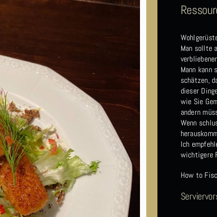
Ressour
Wohlgerüste
Man sollte 
verbliebene
Mann kann s
schätzen, d
dieser Ding
wie Sie Gem
andern müss
Wenn schlus
herauskommt
Ich empfehl
wichtigere 
How to Fis
Serviervor